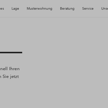
les
Lage
Musterwohnung
Beratung
Service
Uns
rreichbarkeit
Haeufig gestellte Fragen
einheim
Kontakt
nell Ihren
 Sie jetzt