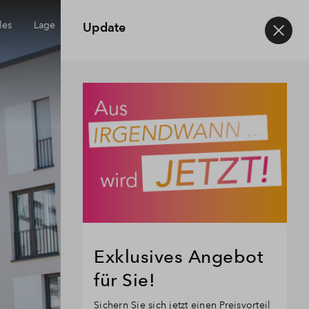
les
Lage
Musterwohnung
Beratung
Service
Uns
Update
rreichbarkeit
Haeufig gestellte Fragen
einheim
Kontakt
Exklusives Angebot
für Sie!
Sichern Sie sich jetzt einen Preisvorteil