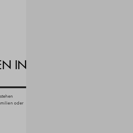
N IN
tstehen
Familien oder