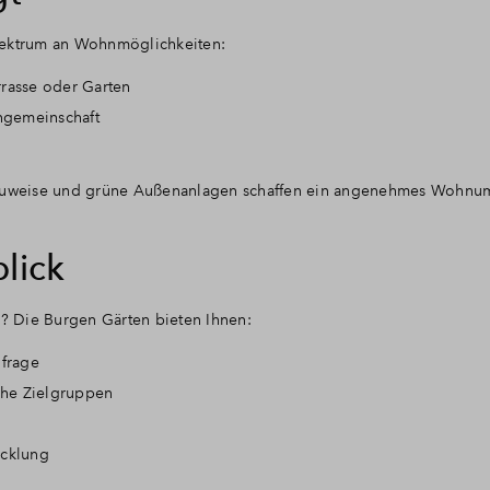
pektrum an Wohnmöglichkeiten:
rasse oder Garten
gemeinschaft
Bauweise und grüne Außenanlagen schaffen ein angenehmes Wohnum
blick
e
? Die Burgen Gärten bieten Ihnen:
hfrage
che Zielgruppen
icklung