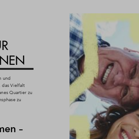
ÜR
ONEN
ch und
das Vielfalt
banes Quartier zu
nsphase zu
men –