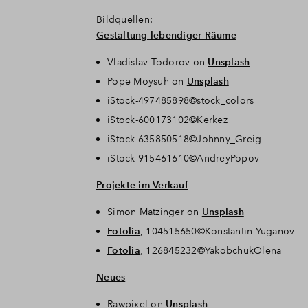
Bildquellen:
Gestaltung lebendiger Räume
Vladislav Todorov on
Unsplash
Pope Moysuh on
Unsplash
iStock-497485898©stock_colors
iStock-600173102©Kerkez
iStock-635850518©Johnny_Greig
iStock-915461610©AndreyPopov
Projekte im Verkauf
Simon Matzinger on
Unsplash
Fotolia
, 104515650©Konstantin Yuganov
Fotolia
, 126845232©YakobchukOlena
Neues
Rawpixel on
Unsplash