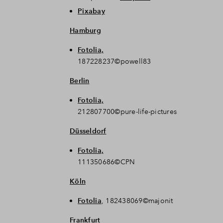
Pixabay
Hamburg
Fotolia,
187228237©powell83
Berlin
Fotolia,
212807700©pure-life-pictures
Düsseldorf
Fotolia,
111350686©CPN
Köln
Fotolia
, 182438069©majonit
Frankfurt