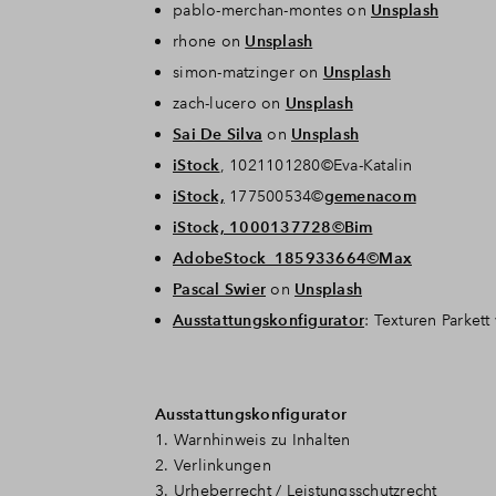
pablo-merchan-montes on
Unsplash
rhone on
Unsplash
simon-matzinger on
Unsplash
zach-lucero on
Unsplash
Sai De Silva
on
Unsplash
iStock
, 1021101280©Eva-Katalin
iStock,
177500534©
gemenacom
iStock, 1000137728©Bim
AdobeStock_185933664©Max
Pascal Swier
on
Unsplash
Ausstattungskonfigurator
: Texturen Parket
Ausstattungskonfigurator
1. Warnhinweis zu Inhalten
2. Verlinkungen
3. Urheberrecht / Leistungsschutzrecht