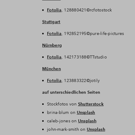
Fotolia
, 128880421©rcfotostock
Stuttgart
Fotolia
, 192852195©pure-life-pictures
Nürnberg
Fotolia
, 142173188©TTstudio
München
Fotolia
, 123883322©jotily
auf unterschiedlichen Seiten
Stockfotos von
Shutterstock
brina-blum on
Unsplash
caleb-jones on
Unsplash
john-mark-smith on
Unsplash