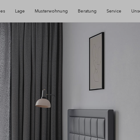
les
Lage
Musterwohnung
Beratung
Service
Uns
rreichbarkeit
Haeufig gestellte Fragen
einheim
Kontakt