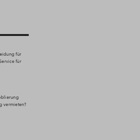
eidung für
ervice für
öblierung
ng vermieten?