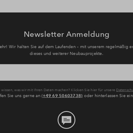
Newsletter Anmeldung
hr! Wir halten Sie auf dem Laufenden – mit unserem regelmäßig er
dieses und weiterer Neubauprojekte.
wissen, was wir mit Ihren Daten machen? Klicken Sie hier für unsere
Datenschu
fen Sie uns gerne an (
+49 69 50603738)
oder hinterlassen Sie ei