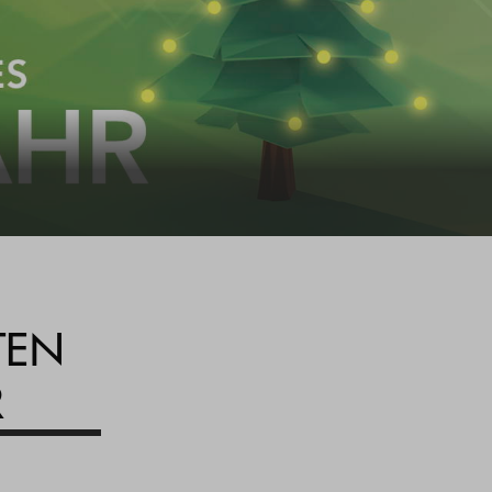
TEN
R