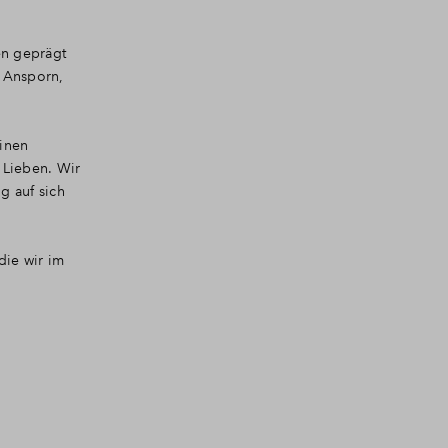
en geprägt
r Ansporn,
einen
 Lieben. Wir
g auf sich
die wir im