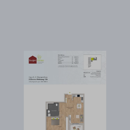
# B_126