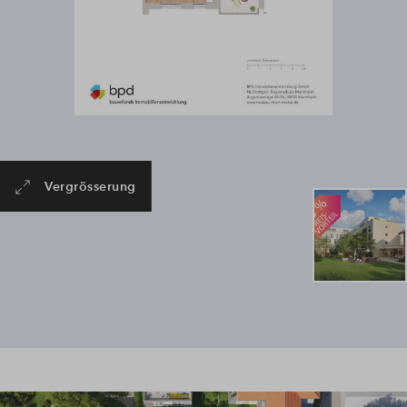
# B_124
Vergrösserung