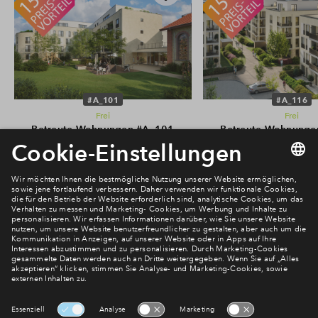
#A_101
#A_116
Frei
Frei
Betreute Wohnungen #A_101
Betreute Wohnunge
€ 254.000
€ 212.500
Weinheim - Burgen Gärten - 1.
Weinheim - Burgen Gä
Verkaufsabschnitt
Verkaufsabschn
Newsletter Anmeldung