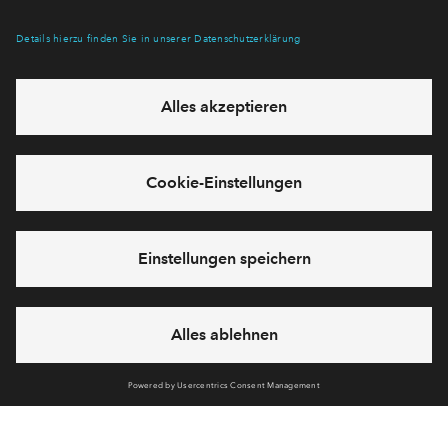
Verpassen Sie zu diesem Wohnprojekt keine Neuigkeiten
mehr! Wir halten Sie auf dem Laufenden – mit unserem
regelmäßig erscheinenden Newsletter informieren wir Sie
über den Stand dieses und weiterer Neubauprojekte.
E-Mail-Adresse
Abonnieren
Möchten Sie wissen, was wir mit Ihren Daten machen? Klicken Sie hier
für unsere
Datenschutzerklärung
.
Sie haben eine Frage? Dann rufen Sie uns gerne an (
+49 69
50603738)
oder hinterlassen Sie eine Nachricht über das
Formular: