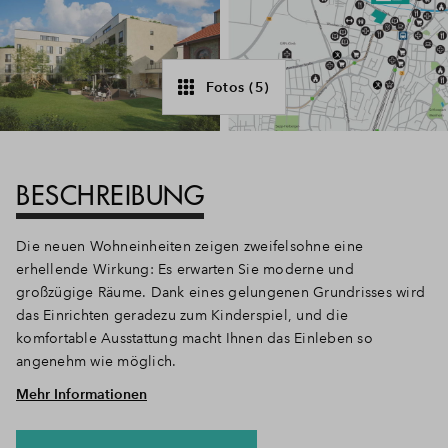
Fotos (5)
BESCHREIBUNG
Die neuen Wohneinheiten zeigen zweifelsohne eine
erhellende Wirkung: Es erwarten Sie moderne und
großzügige Räume. Dank eines gelungenen Grundrisses wird
das Einrichten geradezu zum Kinderspiel, und die
komfortable Ausstattung macht Ihnen das Einleben so
angenehm wie möglich.
Mehr Informationen
Die Highlights auf einen Blick:
Stufenlose Erreichbarkeit der Wohnung mit dem Aufzug